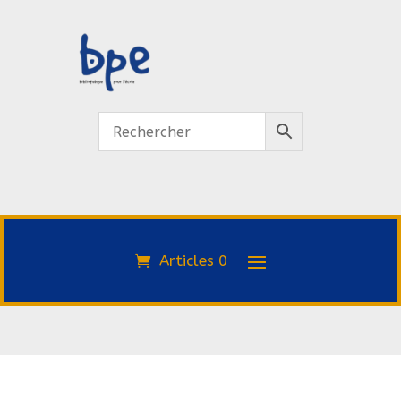
Articles 0