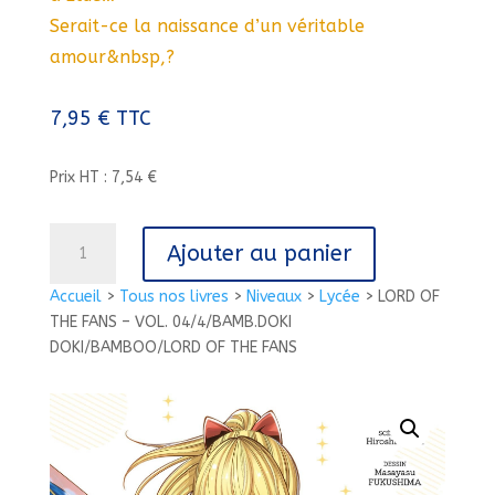
Serait-ce la naissance d’un véritable
amour&nbsp,?
7,95
€
TTC
Prix HT : 7,54 €
quantité
Ajouter au panier
de
LORD
Accueil
>
Tous nos livres
>
Niveaux
>
Lycée
>
LORD OF
OF
THE FANS – VOL. 04/4/BAMB.DOKI
THE
DOKI/BAMBOO/LORD OF THE FANS
FANS
-
VOL.
04/4/BAMB.DOKI
DOKI/BAMBOO/LORD
OF