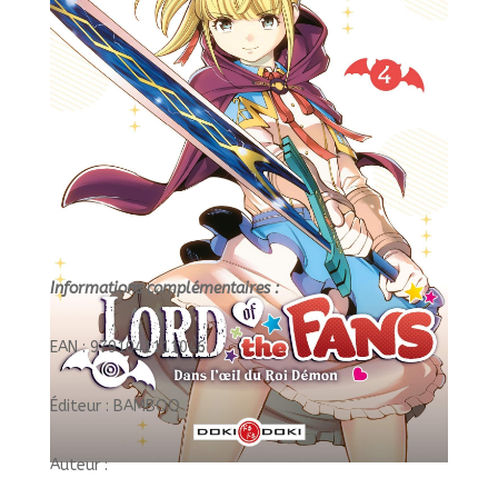
THE
FANS
Informations complémentaires :
EAN : 9791041111046
Éditeur : BAMBOO
Auteur :