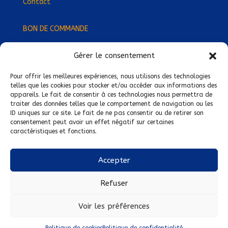
Contact
BON DE COMMANDE
Gérer le consentement
Devenez Délégué
·
e Régional
·
e !
Trouvez-nous près de chez vous !
Pour offrir les meilleures expériences, nous utilisons des technologies
telles que les cookies pour stocker et/ou accéder aux informations des
appareils. Le fait de consentir à ces technologies nous permettra de
Mentions légales
traiter des données telles que le comportement de navigation ou les
ID uniques sur ce site. Le fait de ne pas consentir ou de retirer son
Conditions générales de vente
consentement peut avoir un effet négatif sur certaines
caractéristiques et fonctions.
Politique de confidentialité
Politique de cookies
Accepter
Nous suivre sur :
Refuser
Voir les préférences