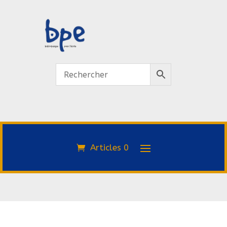
Articles 0