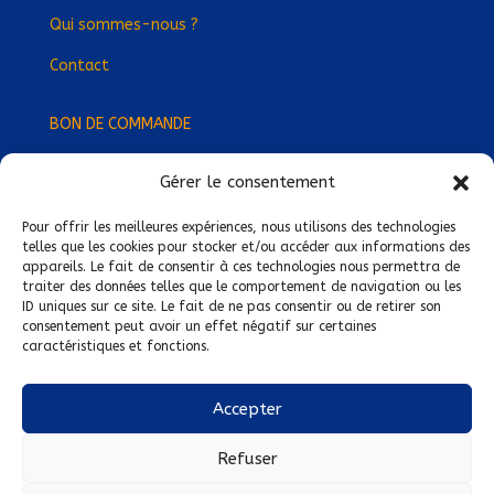
Qui sommes-nous ?
Contact
BON DE COMMANDE
Gérer le consentement
Devenez Délégué
·
e Régional
·
e !
Trouvez-nous près de chez vous !
Pour offrir les meilleures expériences, nous utilisons des technologies
telles que les cookies pour stocker et/ou accéder aux informations des
appareils. Le fait de consentir à ces technologies nous permettra de
Mentions légales
traiter des données telles que le comportement de navigation ou les
ID uniques sur ce site. Le fait de ne pas consentir ou de retirer son
Conditions générales de vente
consentement peut avoir un effet négatif sur certaines
caractéristiques et fonctions.
Politique de confidentialité
Politique de cookies
Accepter
Nous suivre sur :
Refuser