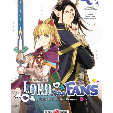
05/5/BAMB.DOKI
DOKI/BAMBOO/LORD
OF
THE
FANS
Informations complémentaires :
EAN : 9791041111053
Éditeur : BAMBOO