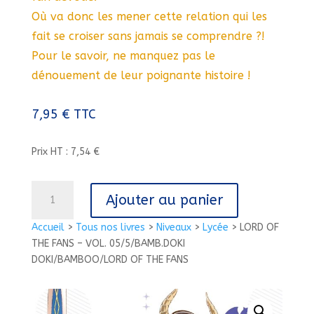
Où va donc les mener cette relation qui les
fait se croiser sans jamais se comprendre ?!
Pour le savoir, ne manquez pas le
dénouement de leur poignante histoire !
7,95
€
TTC
Prix HT : 7,54 €
quantité
Ajouter au panier
de
LORD
Accueil
>
Tous nos livres
>
Niveaux
>
Lycée
>
LORD OF
OF
THE FANS – VOL. 05/5/BAMB.DOKI
THE
DOKI/BAMBOO/LORD OF THE FANS
FANS
-
VOL.