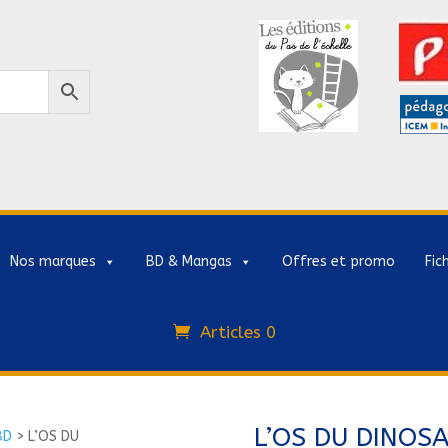
Nos marques
BD & Mangas
Offres et promo
Fic
Articles 0
L’OS DU DINOS
BD
>
L’OS DU