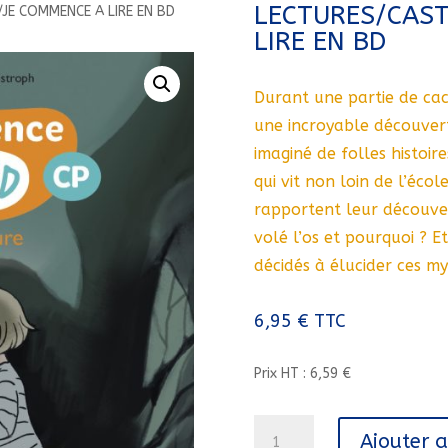
LECTURES/CAS
JE COMMENCE A LIRE EN BD
LIRE EN BD
Durant une partie de cac
une incroyable découvert
imaginé de folles histoi
qui vit non loin de l’école
rapportent leur découver
volé l’os et pourquoi ? Et
décidés à élucider ces my
6,95
€
TTC
Prix HT : 6,59 €
quantité
Ajouter 