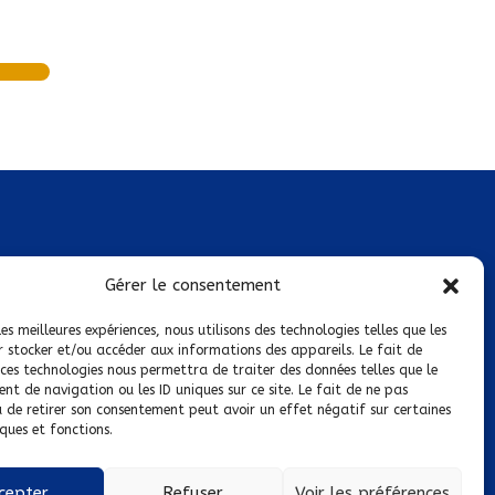
Mentions légales
Gérer le consentement
Conditions générales de vente
les meilleures expériences, nous utilisons des technologies telles que les
r stocker et/ou accéder aux informations des appareils. Le fait de
Politique de confidentialité
 ces technologies nous permettra de traiter des données telles que le
t de navigation ou les ID uniques sur ce site. Le fait de ne pas
Politique de cookies
u de retirer son consentement peut avoir un effet négatif sur certaines
ques et fonctions.
Nous suivre sur :
cepter
Refuser
Voir les préférences