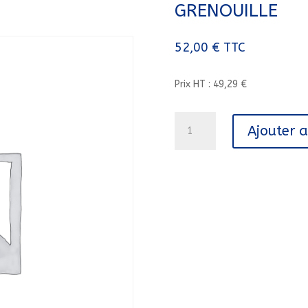
GRENOUILLE
52,00
€
TTC
Prix HT : 49,29 €
quantité
Ajouter 
de
LOT
8
TITRES
RALLYE
CYCLE
DE
LA
VIE
/
GRENOUILLE