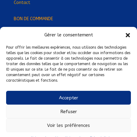
Contact
BON DE COMMANDE
Gérer le consentement
Devenez Délégué
·
e Régional
·
e !
Trouvez-nous près de chez vous !
Pour offrir les meilleures expériences, nous utilisons des technologies
telles que les cookies pour stocker et/ou accéder aux informations des
appareils. Le fait de consentir à ces technologies nous permettra de
Mentions légales
traiter des données telles que le comportement de navigation ou les
ID uniques sur ce site. Le fait de ne pas consentir ou de retirer son
Conditions générales de vente
consentement peut avoir un effet négatif sur certaines
caractéristiques et fonctions.
Politique de confidentialité
Politique de cookies
Accepter
Nous suivre sur :
Refuser
Voir les préférences