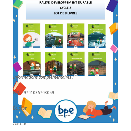
/
LOT
DE
8
LIVRES
/BPE
Informations complémentaires :
EAN : 9791035703059
Éditeur :
Auteur :