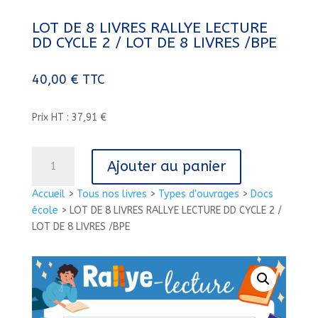
LOT DE 8 LIVRES RALLYE LECTURE
DD CYCLE 2 / LOT DE 8 LIVRES /BPE
40,00
€
TTC
Prix HT : 37,91 €
quantité
Ajouter au panier
de
LOT
Accueil
>
Tous nos livres
>
Types d'ouvrages
>
Docs
DE
école
>
LOT DE 8 LIVRES RALLYE LECTURE DD CYCLE 2 /
8
LOT DE 8 LIVRES /BPE
LIVRES
RALLYE
LECTURE
DD
CYCLE
2