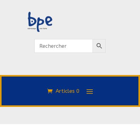
Articles 0