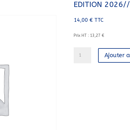
EDITION 2026/
14,00
€
TTC
Prix HT : 13,27 €
quantité
Ajouter 
de
LOT
DE
CAHIERS
D'EXERCICES
LUDO
EDITION
2026///PEMF/