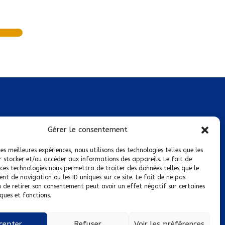
Mentions légales
Gérer le consentement
Conditions générales de vente
les meilleures expériences, nous utilisons des technologies telles que les
r stocker et/ou accéder aux informations des appareils. Le fait de
Politique de confidentialité
 ces technologies nous permettra de traiter des données telles que le
t de navigation ou les ID uniques sur ce site. Le fait de ne pas
Politique de cookies
u de retirer son consentement peut avoir un effet négatif sur certaines
ques et fonctions.
Nous suivre sur :
cepter
Refuser
Voir les préférences