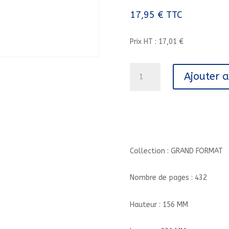
17,95
€
TTC
Prix HT : 17,01 €
quantité
Ajouter 
de
LOU
APRES
TOUT
-
TOME
2
Collection : GRAND FORMAT
LA
COMMUNAUTE/2/GRAND
Nombre de pages : 432
FORMAT/SYROS/
Hauteur : 156 MM