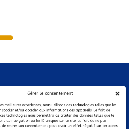
Mentions légales
Gérer le consentement
Conditions générales de vente
les meilleures expériences, nous utilisons des technologies telles que les
r stocker et/ou accéder aux informations des appareils. Le fait de
Politique de confidentialité
 ces technologies nous permettra de traiter des données telles que le
t de navigation ou les ID uniques sur ce site. Le fait de ne pas
Politique de cookies
u de retirer son consentement peut avoir un effet négatif sur certaines