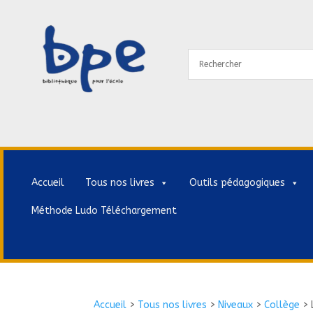
Accueil
Tous nos livres
Outils pédagogiques
Méthode Ludo Téléchargement
Accueil
>
Tous nos livres
>
Niveaux
>
Collège
>