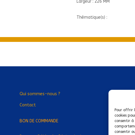
Largeur : 226 MM
Thématique(s) :
Qui sommes-nous ?
Contact
Pour offrir 
cookies pou
BON DE COMMANDE
consentir à
comportemen
consentir o