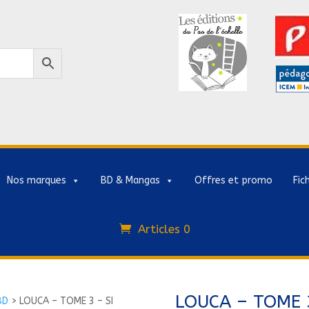
Nos marques
BD & Mangas
Offres et promo
Fic
Articles 0
LOUCA – TOME 3
BD
>
LOUCA – TOME 3 – SI