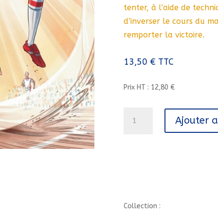
tenter, à l’aide de techn
d’inverser le cours du m
remporter la victoire.
13,50
€
TTC
Prix HT : 12,80 €
quantité
Ajouter 
de
LOUCA
-
TOME
3
-
SI
SEULEMENT.../3//DUPUIS/LOUC
Collection :