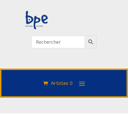
Articles 0