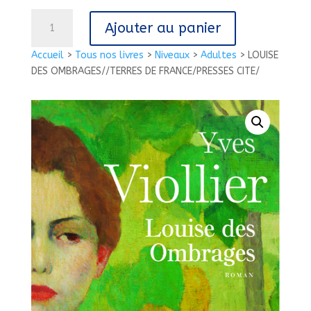
quantité
Ajouter au panier
de
LOUISE
Accueil
>
Tous nos livres
>
Niveaux
>
Adultes
>
LOUISE
DES
DES OMBRAGES//TERRES DE FRANCE/PRESSES CITE/
OMBRAGES//TERRES
DE
FRANCE/PRESSES
CITE/