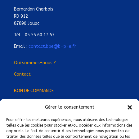
Bernardan Cherbois
RD 912
87890 Jouac
Tél. : 05 55 60 17 57
Email :
contact.bpe@b-p-e.fr
Qui sommes-nous ?
Contact
BON DE COMMANDE
Gérer le consentement
Devenez Délégué
·
e Régional
·
e !
Trouvez-nous près de chez vous !
Pour offrir les meilleures expériences, nous utilisons des technologies
telles que les cookies pour stocker et/ou accéder aux informations des
appareils. Le fait de consentir à ces technologies nous permettra de
Mentions légales
traiter des données telles que le comportement de navigation ou les