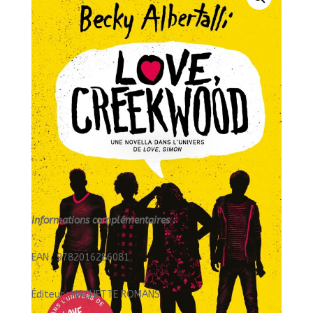
+/HACHETTE
ROMANS/
Informations complémentaires :
EAN : 9782016286081
Éditeur : HACHETTE ROMANS