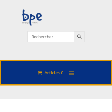
Articles 0