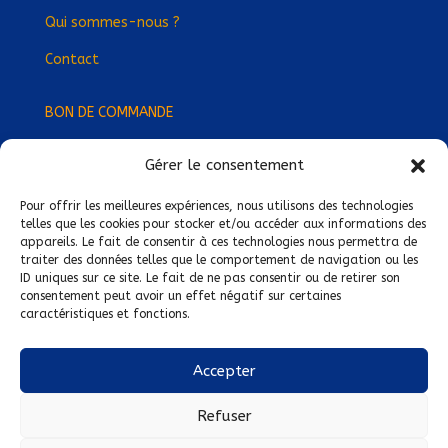
Qui sommes-nous ?
Contact
BON DE COMMANDE
Gérer le consentement
Devenez Délégué
·
e Régional
·
e !
Trouvez-nous près de chez vous !
Pour offrir les meilleures expériences, nous utilisons des technologies
telles que les cookies pour stocker et/ou accéder aux informations des
appareils. Le fait de consentir à ces technologies nous permettra de
Mentions légales
traiter des données telles que le comportement de navigation ou les
ID uniques sur ce site. Le fait de ne pas consentir ou de retirer son
Conditions générales de vente
consentement peut avoir un effet négatif sur certaines
caractéristiques et fonctions.
Politique de confidentialité
Politique de cookies
Accepter
Nous suivre sur :
Refuser