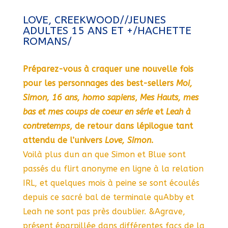
LOVE, CREEKWOOD//JEUNES
ADULTES 15 ANS ET +/HACHETTE
ROMANS/
Préparez-vous à craquer une nouvelle fois
pour les personnages des best-sellers
Moi,
Simon, 16 ans, homo sapiens
,
Mes Hauts, mes
bas et mes coups de coeur en série
et
Leah à
contretemps
, de retour dans lépilogue tant
attendu de l’univers
Love, Simon
.
Voilà plus dun an que Simon et Blue sont
passés du flirt anonyme en ligne à la relation
IRL, et quelques mois à peine se sont écoulés
depuis ce sacré bal de terminale quAbby et
Leah ne sont pas près doublier. &Agrave,
présent éparpillée dans différentes facs de la