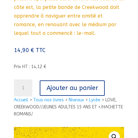
côte est, la petite bande de Creekwood doit
apprendre à naviguer entre amitié et
romance, en renouant avec le médium par
lequel tout a commencé : le-mail.
14,90
€
TTC
Prix HT : 14,12 €
quantité
Ajouter au panier
de
LOVE,
Accueil
>
Tous nos livres
>
Niveaux
>
Lycée
>
LOVE,
CREEKWOOD//JEUNES
CREEKWOOD//JEUNES ADULTES 15 ANS ET +/HACHETTE
ADULTES
ROMANS/
15
ANS
ET