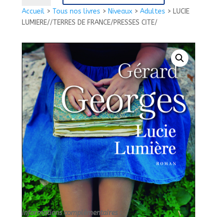
LUCIE
Accueil
>
Tous nos livres
>
Niveaux
>
Adultes
>
LUCIE
LUMIERE//TERRES
LUMIERE//TERRES DE FRANCE/PRESSES CITE/
DE
FRANCE/PRESSES
CITE/
Informations complémentaires :