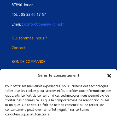
87890 Jouac
Tél. : 05 55 60 17 57
Email :
contact.bpe@b-p-e.fr
Qui sommes-nous ?
Contact
BON DE COMMANDE
Gérer le consentement
Devenez Délégué
·
e Régional
·
e !
Trouvez-nous près de chez vous !
Pour offrir les meilleures expériences, nous utilisons des technologies
telles que les cookies pour stocker et/ou accéder aux informations des
appareils. Le fait de consentir à ces technologies nous permettra de
Mentions légales
traiter des données telles que le comportement de navigation ou les
ID uniques sur ce site. Le fait de ne pas consentir ou de retirer son
Conditions générales de vente
consentement peut avoir un effet négatif sur certaines
caractéristiques et fonctions.