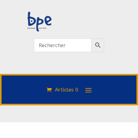
Articles 0