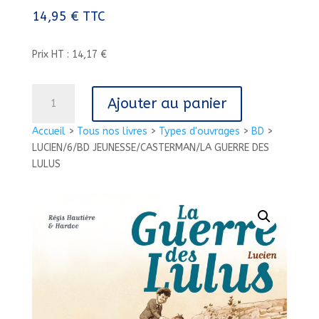
14,95
€
TTC
Prix HT : 14,17 €
quantité
Ajouter au panier
de
LUCIEN/6/BD
Accueil
>
Tous nos livres
>
Types d'ouvrages
>
BD
>
JEUNESSE/CASTERMAN/LA
LUCIEN/6/BD JEUNESSE/CASTERMAN/LA GUERRE DES
GUERRE
LULUS
DES
LULUS