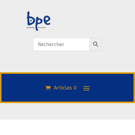
Articles 0