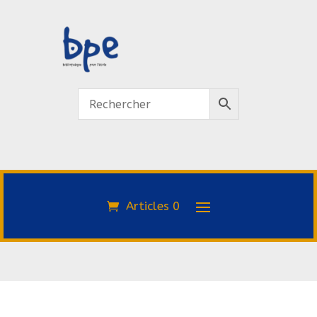
Articles 0