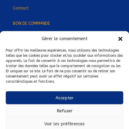
Contact
BON DE COMMANDE
Gérer le consentement
Devenez Délégué
·
e Régional
·
e !
Trouvez-nous près de chez vous !
Pour offrir les meilleures expériences, nous utilisons des technologies
telles que les cookies pour stocker et/ou accéder aux informations des
appareils. Le fait de consentir à ces technologies nous permettra de
Mentions légales
traiter des données telles que le comportement de navigation ou les
ID uniques sur ce site. Le fait de ne pas consentir ou de retirer son
Conditions générales de vente
consentement peut avoir un effet négatif sur certaines
caractéristiques et fonctions.
Politique de confidentialité
Politique de cookies
Accepter
Nous suivre sur :
Refuser
Voir les préférences