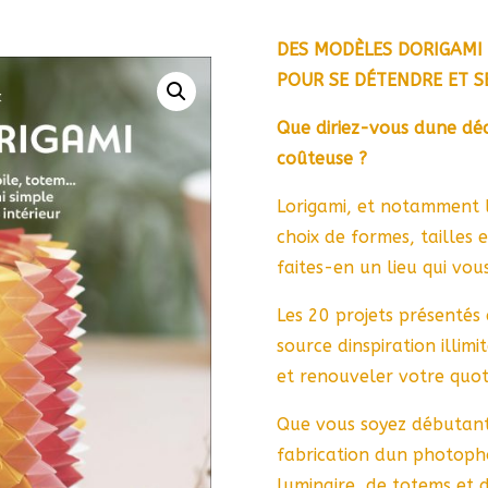
DES MODÈLES DORIGAMI 
POUR SE DÉTENDRE ET S
Que diriez-vous dune dé
coûteuse ?
Lorigami, et notamment 
choix de formes, tailles 
faites-en un lieu qui vou
Les 20 projets présentés
source dinspiration illi
et renouveler votre quot
Que vous soyez débutant 
fabrication dun photopho
luminaire, de totems et d