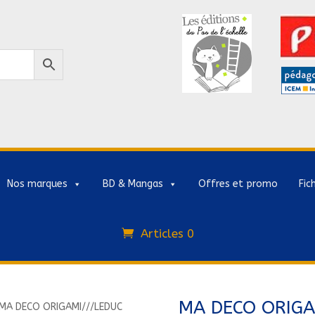
Nos marques
BD & Mangas
Offres et promo
Fic
Articles 0
MA DECO ORIGA
MA DECO ORIGAMI///LEDUC