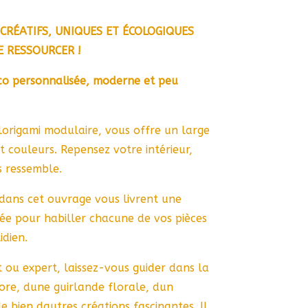
CRÉATIFS, UNIQUES ET ÉCOLOGIQUES
E RESSOURCER !
co personnalisée, moderne et peu
lorigami modulaire, vous offre un large
et couleurs. Repensez votre intérieur,
s ressemble.
 dans cet ouvrage vous livrent une
mitée pour habiller chacune de vos pièces
idien.
ou expert, laissez-vous guider dans la
re, dune guirlande florale, dun
e bien dautres créations fascinantes. Il