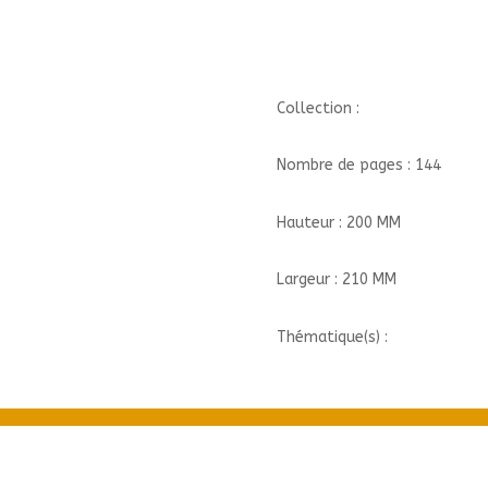
DECO
ORIGAMI///LEDUC
CREATIF/
Collection :
Nombre de pages : 144
Hauteur : 200 MM
Largeur : 210 MM
Thématique(s) :