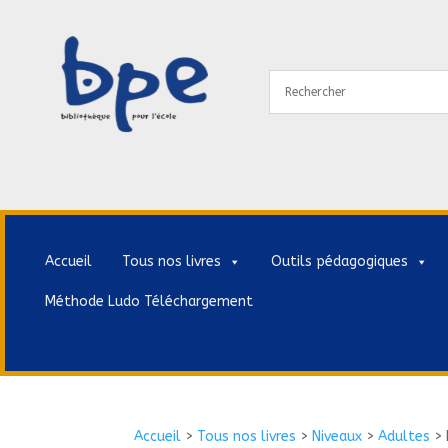
Accueil
Tous nos livres
Outils pédagogiques
Méthode Ludo Téléchargement
Accueil
>
Tous nos livres
>
Niveaux
>
Adultes
>