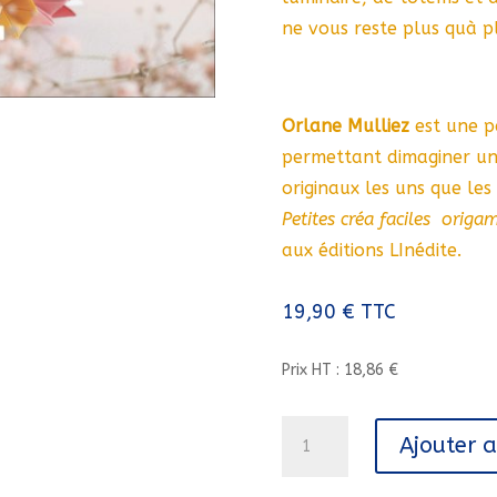
ne vous reste plus quà pl
Orlane Mulliez
est une pa
permettant dimaginer une
originaux les uns que les
Petites créa faciles  origam
aux éditions LInédite.
19,90
€
TTC
Prix HT : 18,86 €
quantité
Ajouter 
de
MA