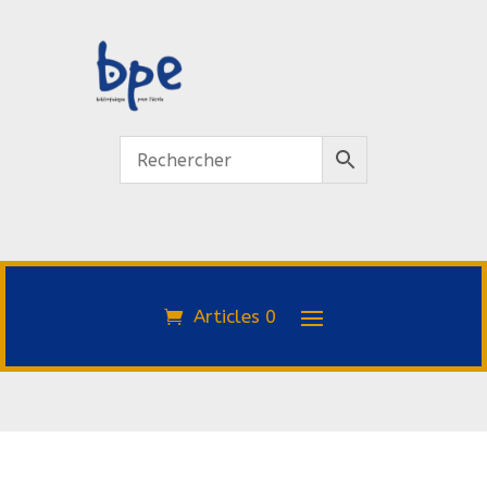
Articles 0