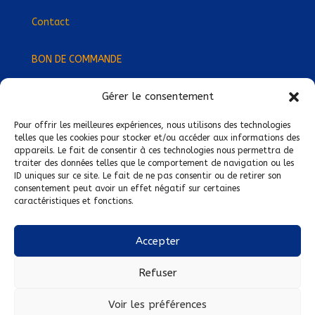
Contact
BON DE COMMANDE
Gérer le consentement
Devenez Délégué
·
e Régional
·
e !
Trouvez-nous près de chez vous !
Pour offrir les meilleures expériences, nous utilisons des technologies
telles que les cookies pour stocker et/ou accéder aux informations des
appareils. Le fait de consentir à ces technologies nous permettra de
Mentions légales
traiter des données telles que le comportement de navigation ou les
ID uniques sur ce site. Le fait de ne pas consentir ou de retirer son
Conditions générales de vente
consentement peut avoir un effet négatif sur certaines
caractéristiques et fonctions.
Politique de confidentialité
Politique de cookies
Accepter
Nous suivre sur :
Refuser
Voir les préférences