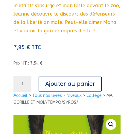
militants s’insurge et manifeste devant le zoo,
Jeanne découvre le discours des défenseurs
de la liberté animale. Peut-elle aimer Mona
et vouloir la garder auprès d’elle ?
7,95
€
TTC
Prix HT : 7,54 €
quantité
Ajouter au panier
de
MA
Accueil
>
Tous nos livres
>
Niveaux
>
Collège
>
MA
GORILLE
GORILLE ET MOI//TEMPO/SYROS/
ET
MOI//TEMPO/SYROS/