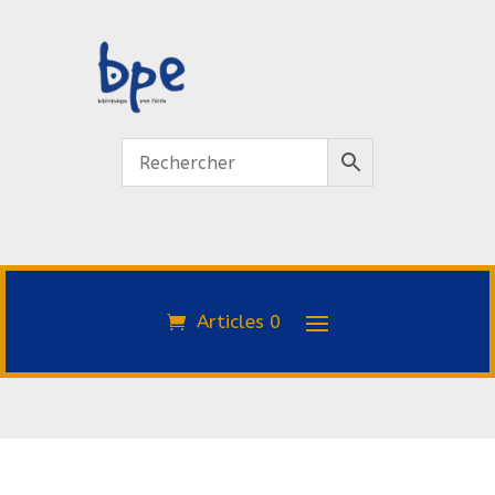
Articles 0