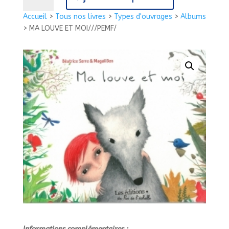
MA
Accueil
>
Tous nos livres
>
Types d'ouvrages
>
Albums
LOUVE
>
MA LOUVE ET MOI///PEMF/
ET
MOI///PEMF/