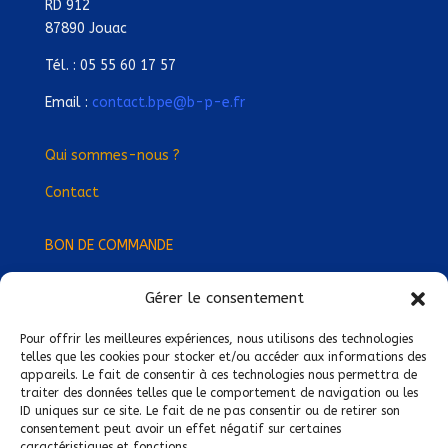
RD 912
87890 Jouac
Tél. : 05 55 60 17 57
Email :
contact.bpe@b-p-e.fr
Qui sommes-nous ?
Contact
BON DE COMMANDE
Gérer le consentement
Devenez Délégué
·
e Régional
·
e !
Trouvez-nous près de chez vous !
Pour offrir les meilleures expériences, nous utilisons des technologies
telles que les cookies pour stocker et/ou accéder aux informations des
appareils. Le fait de consentir à ces technologies nous permettra de
Mentions légales
traiter des données telles que le comportement de navigation ou les
ID uniques sur ce site. Le fait de ne pas consentir ou de retirer son
Conditions générales de vente
consentement peut avoir un effet négatif sur certaines
caractéristiques et fonctions.