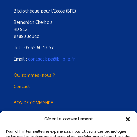
Bibliothèque pour l’Ecole (BPE)
Bernardan Cherbois
RD 912
87890 Jouac
Tél. : 05 55 60 17 57
Email :
contact.bpe@b-p-e.fr
Qui sommes-nous ?
Contact
BON DE COMMANDE
Gérer le consentement
Devenez Délégué
·
e Régional
·
e !
Trouvez-nous près de chez vous !
Pour offrir les meilleures expériences, nous utilisons des technologies