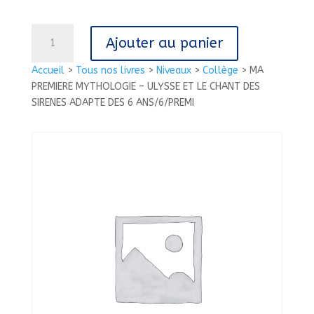
quantité
Ajouter au panier
de
MA
Accueil
>
Tous nos livres
>
Niveaux
>
Collège
>
MA
PREMIERE
PREMIERE MYTHOLOGIE – ULYSSE ET LE CHANT DES
MYTHOLOGIE
SIRENES ADAPTE DES 6 ANS/6/PREMI
-
ULYSSE
ET
LE
CHANT
DES
SIRENES
ADAPTE
DES
6
ANS/6/PREMI