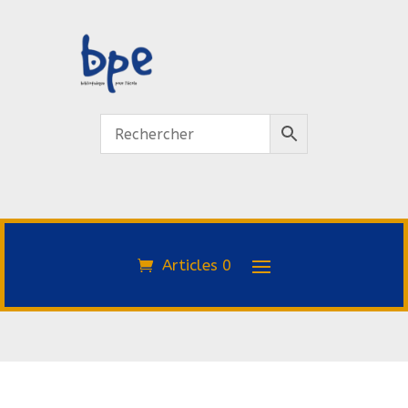
Articles 0