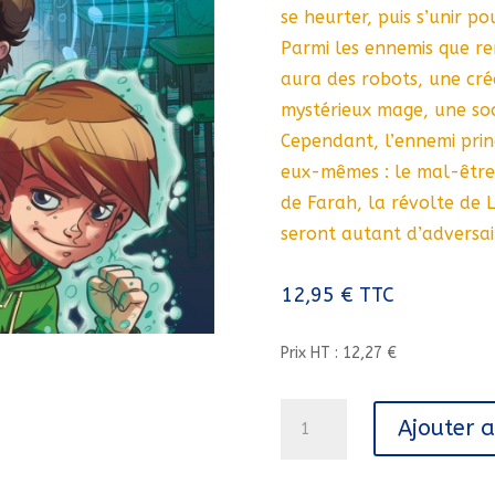
se heurter, puis s’unir 
Parmi les ennemis que re
aura des robots, une cr
mystérieux mage, une soci
Cependant, l’ennemi princ
eux-mêmes : le mal-être 
de Farah, la révolte de 
seront autant d’adversai
12,95
€
TTC
Prix HT : 12,27 €
quantité
Ajouter 
de
MAGIC
7