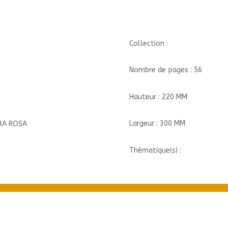
-
TOME
1
-
Collection :
JAMAIS
SEULS/1//DUPUIS/MAGIC
Nombre de pages : 56
7
Hauteur : 220 MM
Largeur : 300 MM
ERA ROSA
Thématique(s) :