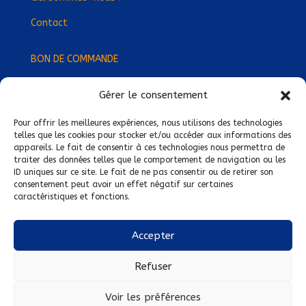
Contact
BON DE COMMANDE
Gérer le consentement
Devenez Délégué
·
e Régional
·
e !
Trouvez-nous près de chez vous !
Pour offrir les meilleures expériences, nous utilisons des technologies
telles que les cookies pour stocker et/ou accéder aux informations des
appareils. Le fait de consentir à ces technologies nous permettra de
Mentions légales
traiter des données telles que le comportement de navigation ou les
ID uniques sur ce site. Le fait de ne pas consentir ou de retirer son
Conditions générales de vente
consentement peut avoir un effet négatif sur certaines
caractéristiques et fonctions.
Politique de confidentialité
Politique de cookies
Accepter
Nous suivre sur :
Refuser
Voir les préférences