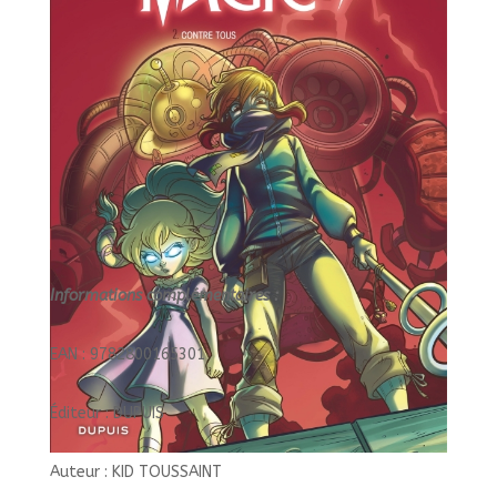
7
Informations complémentaires :
EAN : 9782800165301
Éditeur : DUPUIS
Auteur : KID TOUSSAINT