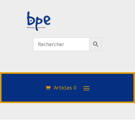
Articles 0