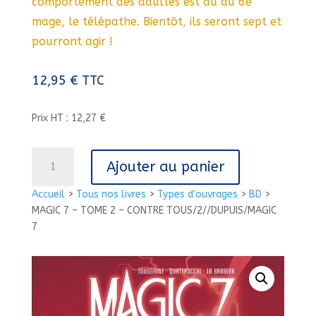
comportement des adultes est dû au 6e
mage, le télépathe. Bientôt, ils seront sept et
pourront agir !
12,95
€
TTC
Prix HT : 12,27 €
quantité
Ajouter au panier
de
MAGIC
Accueil
>
Tous nos livres
>
Types d'ouvrages
>
BD
>
7
MAGIC 7 – TOME 2 – CONTRE TOUS/2//DUPUIS/MAGIC
-
7
TOME
2
-
CONTRE
TOUS/2//DUPUIS/MAGIC