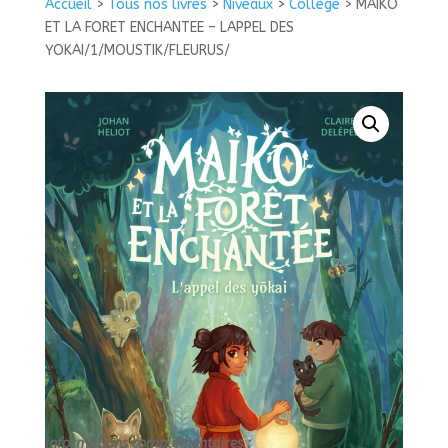
Accueil
>
Tous nos livres
>
Niveaux
>
Collège
>
MAIKO
ET
ET LA FORET ENCHANTEE – LAPPEL DES
LA
YOKAI/1/MOUSTIK/FLEURUS/
FORET
ENCHANTEE
-
LAPPEL
DES
YOKAI/1/MOUSTIK/FLEURUS/
Informations complémentaires :