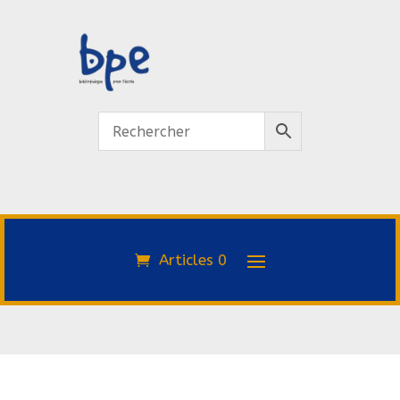
Articles 0