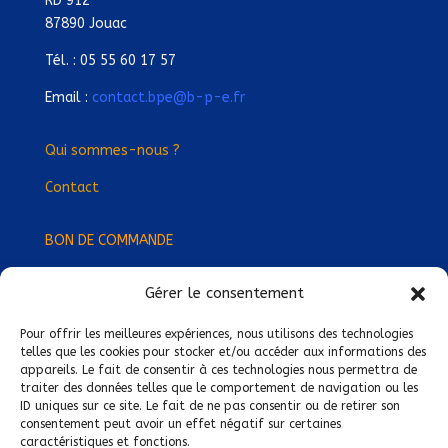
RD 912
87890 Jouac
Tél. : 05 55 60 17 57
Email :
contact.bpe@b-p-e.fr
Qui sommes-nous ?
Contact
BON DE COMMANDE
Gérer le consentement
Devenez Délégué
·
e Régional
·
e !
Trouvez-nous près de chez vous !
Pour offrir les meilleures expériences, nous utilisons des technologies
telles que les cookies pour stocker et/ou accéder aux informations des
appareils. Le fait de consentir à ces technologies nous permettra de
Mentions légales
traiter des données telles que le comportement de navigation ou les
ID uniques sur ce site. Le fait de ne pas consentir ou de retirer son
Conditions générales de vente
consentement peut avoir un effet négatif sur certaines
caractéristiques et fonctions.