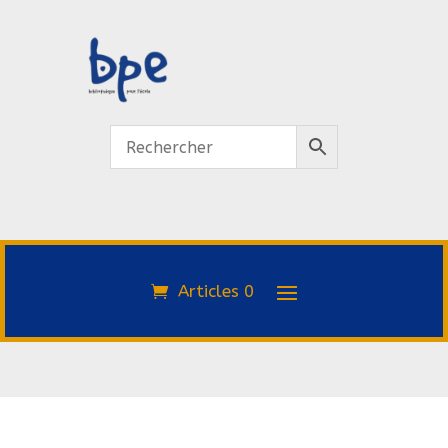
Articles 0