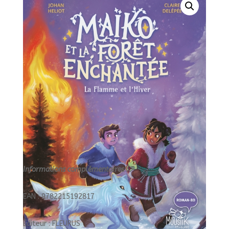
LA
FLAMME
ET
L'HIVER/2/MOUSTIK/FLEURUS/
Informations complémentaires :
EAN : 9782215192817
Éditeur : FLEURUS