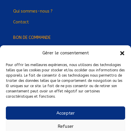
Qui sommes-nous ?
Contact
BON DE COMMANDE
Gérer le consentement
Devenez Délégué
·
e Régional
·
e !
Trouvez-nous près de chez vous !
Pour offrir les meilleures expériences, nous utilisons des technologies
telles que les cookies pour stocker et/ou accéder aux informations des
appareils. Le fait de consentir à ces technologies nous permettra de
Mentions légales
traiter des données telles que le comportement de navigation ou les
ID uniques sur ce site. Le fait de ne pas consentir ou de retirer son
Conditions générales de vente
consentement peut avoir un effet négatif sur certaines
caractéristiques et fonctions.
Politique de confidentialité
Politique de cookies
Accepter
Nous suivre sur :
Refuser