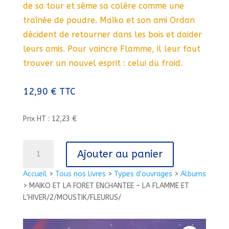
de sa tour et sème sa colère comme une
traînée de poudre. Maïko et son ami Ordan
décident de retourner dans les bois et daider
leurs amis. Pour vaincre Flamme, il leur faut
trouver un nouvel esprit : celui du froid.
12,90
€
TTC
Prix HT : 12,23 €
quantité
Ajouter au panier
de
MAIKO
Accueil
>
Tous nos livres
>
Types d'ouvrages
>
Albums
ET
>
MAIKO ET LA FORET ENCHANTEE – LA FLAMME ET
LA
L’HIVER/2/MOUSTIK/FLEURUS/
FORET
ENCHANTEE
-