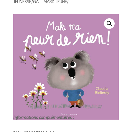
JEUNESSE/GALLIMARD JEUNE/
DE
RIEN
!//ALBUMS
GALLIMARD
JEUNESSE/GALLIMARD
JEUNE/
Informations complémentaires :