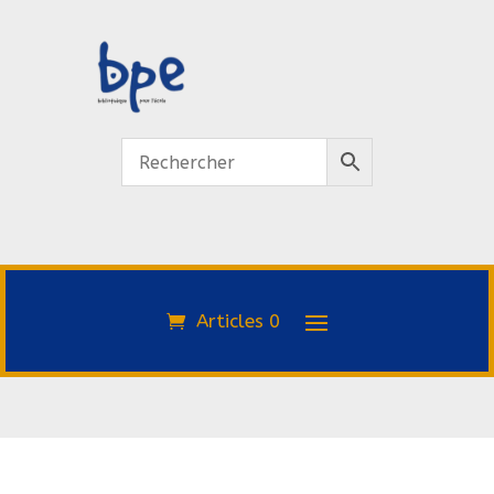
Articles 0