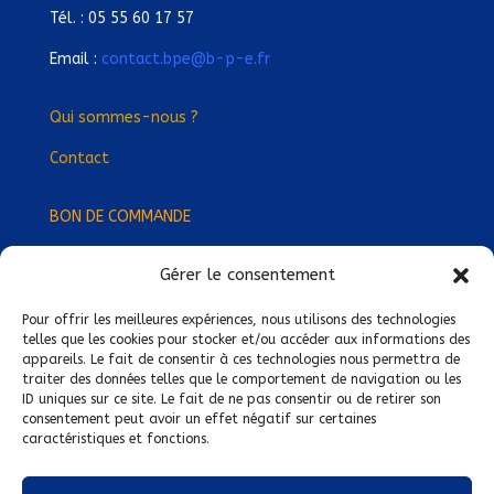
Tél. : 05 55 60 17 57
Email :
contact.bpe@b-p-e.fr
Qui sommes-nous ?
Contact
BON DE COMMANDE
Gérer le consentement
Devenez Délégué
·
e Régional
·
e !
Trouvez-nous près de chez vous !
Pour offrir les meilleures expériences, nous utilisons des technologies
telles que les cookies pour stocker et/ou accéder aux informations des
appareils. Le fait de consentir à ces technologies nous permettra de
Mentions légales
traiter des données telles que le comportement de navigation ou les
ID uniques sur ce site. Le fait de ne pas consentir ou de retirer son
Conditions générales de vente
consentement peut avoir un effet négatif sur certaines
caractéristiques et fonctions.
Politique de confidentialité
Politique de cookies