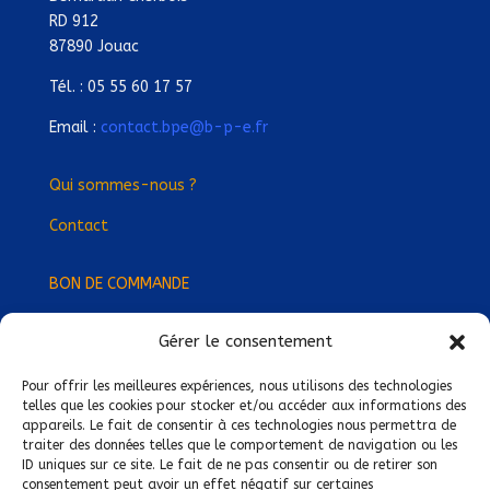
RD 912
87890 Jouac
Tél. : 05 55 60 17 57
Email :
contact.bpe@b-p-e.fr
Qui sommes-nous ?
Contact
BON DE COMMANDE
Gérer le consentement
Devenez Délégué
·
e Régional
·
e !
Trouvez-nous près de chez vous !
Pour offrir les meilleures expériences, nous utilisons des technologies
telles que les cookies pour stocker et/ou accéder aux informations des
appareils. Le fait de consentir à ces technologies nous permettra de
Mentions légales
traiter des données telles que le comportement de navigation ou les
ID uniques sur ce site. Le fait de ne pas consentir ou de retirer son
Conditions générales de vente
consentement peut avoir un effet négatif sur certaines