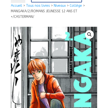
MANGAKA/2/ROMANS
Accueil
>
Tous nos livres
>
Niveaux
>
Collège
>
JEUNESSE
MANGAKA/2/ROMANS JEUNESSE 12 ANS ET
12
+/CASTERMAN/
ANS
ET
+/CASTERMAN/