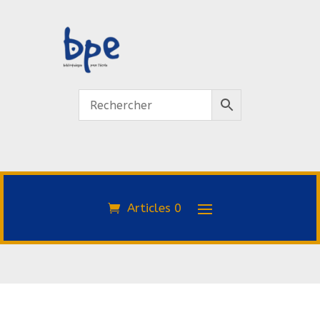
Articles 0