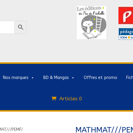
Nos marques
BD & Mangas
Offres et promo
Fic
Articles 0
MATHMAT///PE
AT///PEMF/