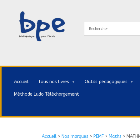
Accueil
Tous nos livres
Outils pédagogiques
Méthode Ludo Téléchargement
Accueil
>
Nos marques
>
PEMF
>
Maths
>
MATHM