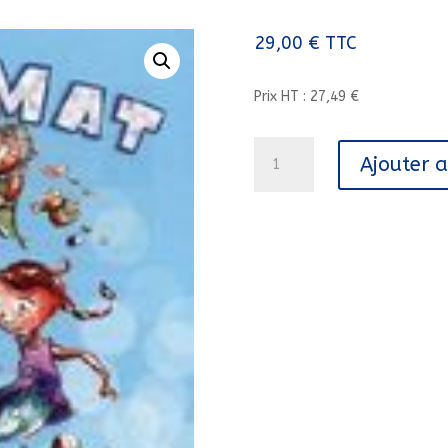
29,00
€
TTC
Prix HT : 27,49 €
quantité
Ajouter 
de
MATHMAT///PEMF/