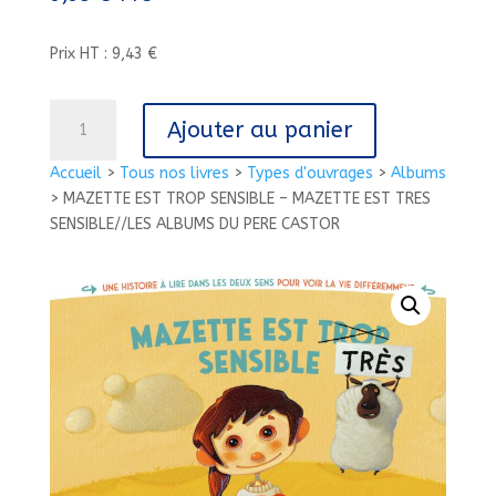
Prix HT : 9,43 €
quantité
Ajouter au panier
de
MAZETTE
Accueil
>
Tous nos livres
>
Types d'ouvrages
>
Albums
EST
>
MAZETTE EST TROP SENSIBLE – MAZETTE EST TRES
TROP
SENSIBLE//LES ALBUMS DU PERE CASTOR
SENSIBLE
-
MAZETTE
EST
TRES
SENSIBLE//LES
ALBUMS
DU
PERE
CASTOR