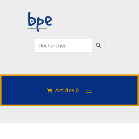
Articles 0