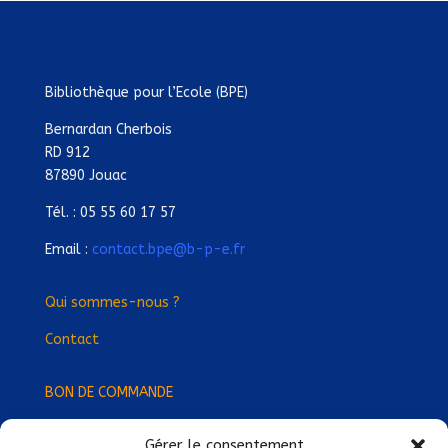
Bibliothèque pour l’Ecole (BPE)
Bernardan Cherbois
RD 912
87890 Jouac
Tél. : 05 55 60 17 57
Email :
contact.bpe@b-p-e.fr
Qui sommes-nous ?
Contact
BON DE COMMANDE
Gérer le consentement
Devenez Délégué
·
e Régional
·
e !