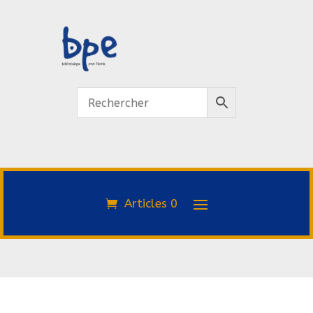
Articles 0