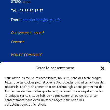
87890 Jouac
Tél. : 05 55 60 17 57
Email :
contact.bpe@b-p-e.fr
Qui sommes-nous ?
Contact
BON DE COMMANDE
Gérer le consentement
Devenez Délégué
·
e Régional
·
e !
Trouvez-nous près de chez vous !
Pour offrir les meilleures expériences, nous utilisons des technologies
telles que les cookies pour stocker et/ou accéder aux informations des
appareils. Le fait de consentir à ces technologies nous permettra de
Mentions légales
traiter des données telles que le comportement de navigation ou les
ID uniques sur ce site. Le fait de ne pas consentir ou de retirer son
Conditions générales de vente
consentement peut avoir un effet négatif sur certaines
caractéristiques et fonctions.
Politique de confidentialité