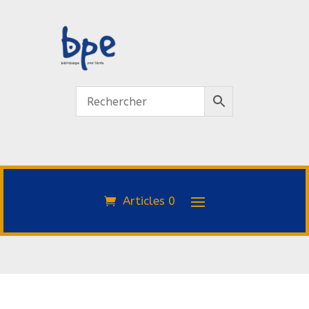
Articles 0