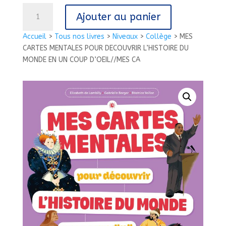
quantité
Ajouter au panier
de
MES
Accueil
>
Tous nos livres
>
Niveaux
>
Collège
>
MES
CARTES
CARTES MENTALES POUR DECOUVRIR L’HISTOIRE DU
MENTALES
MONDE EN UN COUP D’OEIL//MES CA
POUR
DECOUVRIR
L'HISTOIRE
DU
MONDE
EN
UN
COUP
D'OEIL//MES
CA