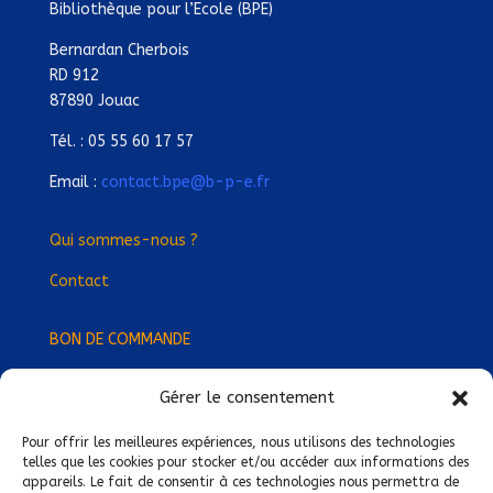
Bibliothèque pour l’Ecole (BPE)
Bernardan Cherbois
RD 912
87890 Jouac
Tél. : 05 55 60 17 57
Email :
contact.bpe@b-p-e.fr
Qui sommes-nous ?
Contact
BON DE COMMANDE
Gérer le consentement
Devenez Délégué
·
e Régional
·
e !
Trouvez-nous près de chez vous !
Pour offrir les meilleures expériences, nous utilisons des technologies
telles que les cookies pour stocker et/ou accéder aux informations des
appareils. Le fait de consentir à ces technologies nous permettra de
Mentions légales