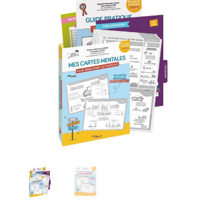
-
CYCLE
3
:
CM1,
CM2//MES
CARTES