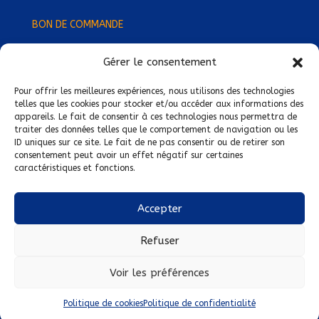
BON DE COMMANDE
Gérer le consentement
Devenez Délégué
·
e Régional
·
e !
Trouvez-nous près de chez vous !
Pour offrir les meilleures expériences, nous utilisons des technologies
telles que les cookies pour stocker et/ou accéder aux informations des
appareils. Le fait de consentir à ces technologies nous permettra de
Mentions légales
traiter des données telles que le comportement de navigation ou les
ID uniques sur ce site. Le fait de ne pas consentir ou de retirer son
Conditions générales de vente
consentement peut avoir un effet négatif sur certaines
caractéristiques et fonctions.
Politique de confidentialité
Politique de cookies
Accepter
Nous suivre sur :
Refuser
Voir les préférences
Politique de cookies
Politique de confidentialité