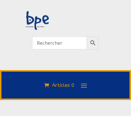
Articles 0