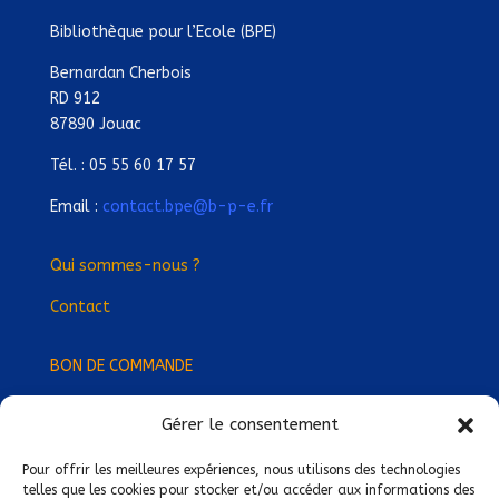
Bibliothèque pour l’Ecole (BPE)
Bernardan Cherbois
RD 912
87890 Jouac
Tél. : 05 55 60 17 57
Email :
contact.bpe@b-p-e.fr
Qui sommes-nous ?
Contact
BON DE COMMANDE
Gérer le consentement
Devenez Délégué
·
e Régional
·
e !
Trouvez-nous près de chez vous !
Pour offrir les meilleures expériences, nous utilisons des technologies
telles que les cookies pour stocker et/ou accéder aux informations des