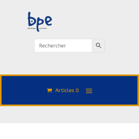
Articles 0