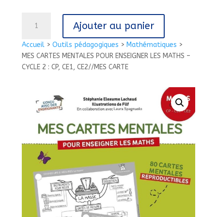
quantité
Ajouter au panier
de
MES
Accueil
>
Outils pédagogiques
>
Mathématiques
>
CARTES
MES CARTES MENTALES POUR ENSEIGNER LES MATHS –
MENTALES
CYCLE 2 : CP, CE1, CE2//MES CARTE
POUR
ENSEIGNER
LES
MATHS
-
CYCLE
2
:
CP,
CE1,
CE2//MES
CARTE