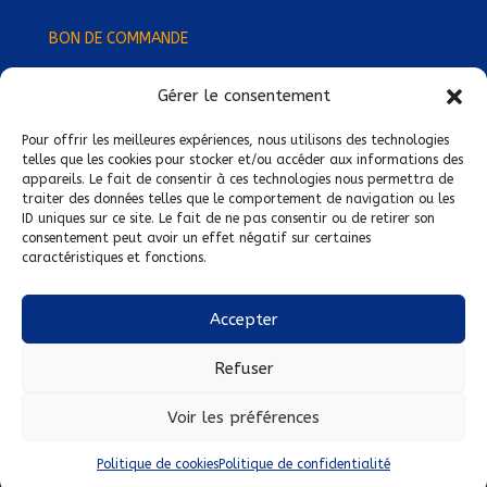
BON DE COMMANDE
Gérer le consentement
Devenez Délégué
·
e Régional
·
e !
Trouvez-nous près de chez vous !
Pour offrir les meilleures expériences, nous utilisons des technologies
telles que les cookies pour stocker et/ou accéder aux informations des
appareils. Le fait de consentir à ces technologies nous permettra de
Mentions légales
traiter des données telles que le comportement de navigation ou les
ID uniques sur ce site. Le fait de ne pas consentir ou de retirer son
Conditions générales de vente
consentement peut avoir un effet négatif sur certaines
caractéristiques et fonctions.
Politique de confidentialité
Politique de cookies
Accepter
Nous suivre sur :
Refuser
Voir les préférences
Politique de cookies
Politique de confidentialité