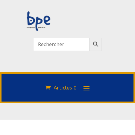
Articles 0