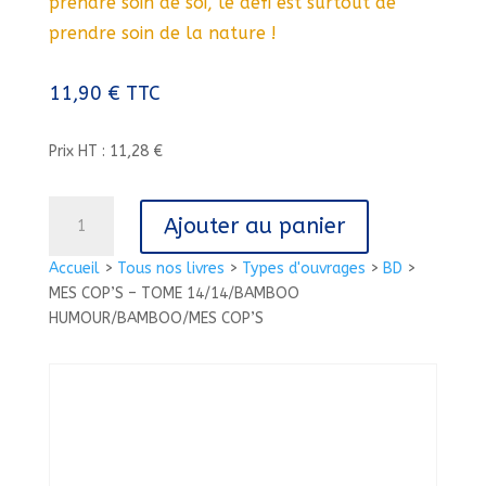
prendre soin de soi, le défi est surtout de
prendre soin de la nature !
11,90
€
TTC
Prix HT : 11,28 €
quantité
Ajouter au panier
de
MES
Accueil
>
Tous nos livres
>
Types d'ouvrages
>
BD
>
COP'S
MES COP’S – TOME 14/14/BAMBOO
-
HUMOUR/BAMBOO/MES COP’S
TOME
14/14/BAMBOO
HUMOUR/BAMBOO/MES
COP'S