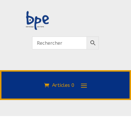
Articles 0