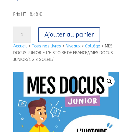
Prix HT : 8,48 €
quantité
Ajouter au panier
de
MES
Accueil
>
Tous nos livres
>
Niveaux
>
Collège
>
MES
DOCUS
DOCUS JUNIOR – L’HISTOIRE DE FRANCE//MES DOCUS
JUNIOR
JUNIOR/1 2 3 SOLEIL/
-
L'HISTOIRE
DE
FRANCE//MES
DOCUS
JUNIOR/1
2
3
SOLEIL/