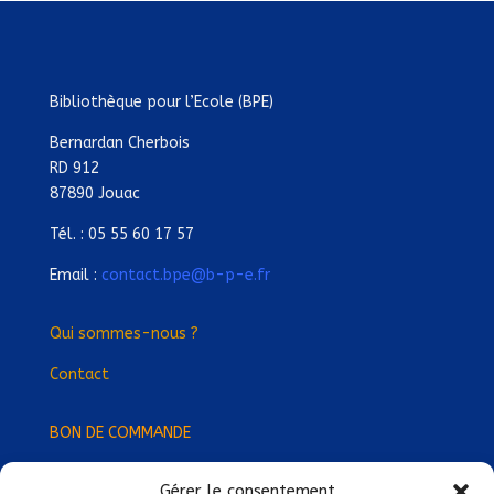
Bibliothèque pour l’Ecole (BPE)
Bernardan Cherbois
RD 912
87890 Jouac
Tél. : 05 55 60 17 57
Email :
contact.bpe@b-p-e.fr
Qui sommes-nous ?
Contact
BON DE COMMANDE
Gérer le consentement
Devenez Délégué
·
e Régional
·
e !