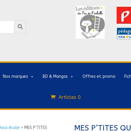
Nos marques
BD & Mangas
Offres et promo
Fic
Articles 0
MES P’TITES QU
Docs école
>
MES P’TITES