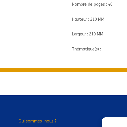
DES
Nombre de pages : 40
7
ANS//MES
Hauteur : 210 MM
P'TITES
QUESTIONS
Largeur : 210 MM
HISTO
Thématique(s) :
Qui sommes-nous ?