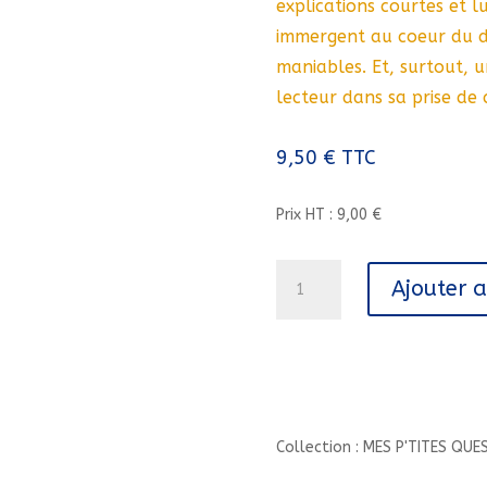
explications courtes et lu
immergent au coeur du d
maniables. Et, surtout, 
lecteur dans sa prise de 
9,50
€
TTC
Prix HT : 9,00 €
quantité
Ajouter 
de
MES
P'TITES
QUESTIONS
-
LE
DEBARQUEMENT
Collection : MES P'TITES QUE
-