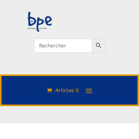
Articles 0