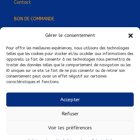
Contact
BON DE COMMANDE
Gérer le consentement
Devenez Délégué
·
e Régional
·
e !
Trouvez-nous près de chez vous !
Pour offrir les meilleures expériences, nous utilisons des technologies
telles que les cookies pour stocker et/ou accéder aux informations des
appareils. Le fait de consentir à ces technologies nous permettra de
Mentions légales
traiter des données telles que le comportement de navigation ou les
ID uniques sur ce site. Le fait de ne pas consentir ou de retirer son
Conditions générales de vente
consentement peut avoir un effet négatif sur certaines
caractéristiques et fonctions.
Politique de confidentialité
Politique de cookies
Accepter
Nous suivre sur :
Refuser
Voir les préférences