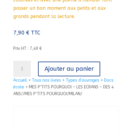
passer un bon moment aux petits et aux
grands pendant la lecture.
7,90
€
TTC
Prix HT : 7,49 €
quantité
Ajouter au panier
de
MES
Accueil
>
Tous nos livres
>
Types d'ouvrages
>
Docs
P'TITS
école
>
MES P’TITS POURQUOI – LES ECRANS – DES 4
POURQUOI
ANS//MES P’TITS POURQUOI/MILAN/
-
LES
ECRANS
-
DES
4