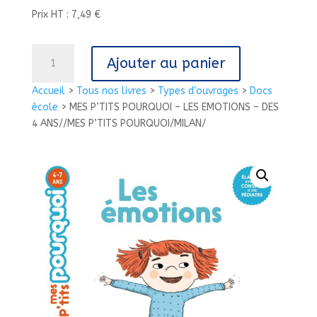
Prix HT : 7,49 €
quantité
Ajouter au panier
de
MES
Accueil
>
Tous nos livres
>
Types d'ouvrages
>
Docs
P'TITS
école
>
MES P’TITS POURQUOI – LES EMOTIONS – DES
POURQUOI
4 ANS//MES P’TITS POURQUOI/MILAN/
-
LES
EMOTIONS
-
DES
4
ANS//MES
P'TITS
POURQUOI/MILAN/