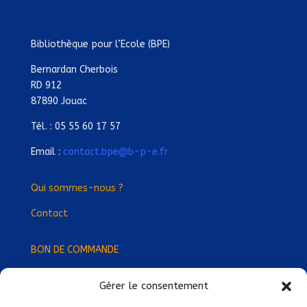
Bibliothèque pour l’Ecole (BPE)
Bernardan Cherbois
RD 912
87890 Jouac
Tél. : 05 55 60 17 57
Email :
contact.bpe@b-p-e.fr
Qui sommes-nous ?
Contact
BON DE COMMANDE
Gérer le consentement
Devenez Délégué
·
e Régional
·
e !