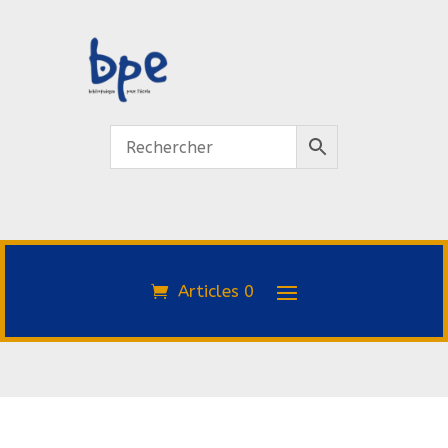
Articles 0