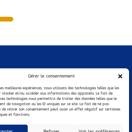
Mentions légales
Gérer le consentement
Conditions générales de vente
les meilleures expériences, nous utilisons des technologies telles que les
r stocker et/ou accéder aux informations des appareils. Le fait de
Politique de confidentialité
 ces technologies nous permettra de traiter des données telles que le
t de navigation ou les ID uniques sur ce site. Le fait de ne pas
Politique de cookies
u de retirer son consentement peut avoir un effet négatif sur certaines
ques et fonctions.
Nous suivre sur :
cepter
Refuser
Voir les préférences