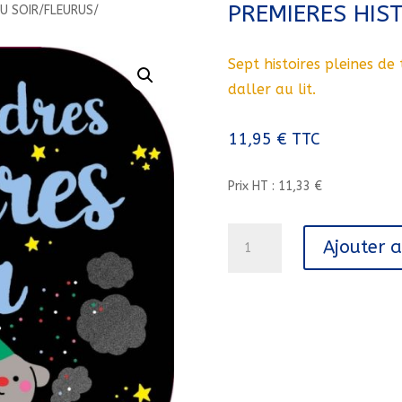
PREMIERES HIS
DU SOIR/FLEURUS/
Sept histoires pleines de
daller au lit.
11,95
€
TTC
Prix HT : 11,33 €
quantité
Ajouter 
de
MES
TENDRES
HISTOIRES
DU
SOIR//MES
PREMIERES
HISTOIRES