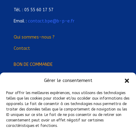
Tél. : 05 55 60 17 57
Email :
contact.bpe@b-p-e.fr
Qui sommes-nous ?
Contact
BON DE COMMANDE
Gérer le consentement
Devenez Délégué
·
e Régional
·
e !
Trouvez-nous près de chez vous !
Pour offrir les meilleures expériences, nous utilisons des technologies
telles que les cookies pour stocker et/ou accéder aux informations des
appareils. Le fait de consentir à ces technologies nous permettra de
Mentions légales
traiter des données telles que le comportement de navigation ou les
ID uniques sur ce site. Le fait de ne pas consentir ou de retirer son
Conditions générales de vente
consentement peut avoir un effet négatif sur certaines
caractéristiques et fonctions.
Politique de confidentialité