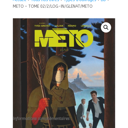
-
METO – TOME 02/2/LOG-IN/GLENAT/METO
TOME
02/2/LOG-
IN/GLENAT/METO
Informations complémentaires :