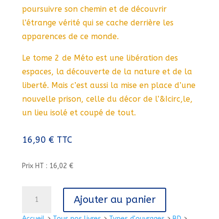
poursuivre son chemin et de découvrir
l’étrange vérité qui se cache derrière les
apparences de ce monde.
Le tome 2 de Méto est une libération des
espaces, la découverte de la nature et de la
liberté. Mais c’est aussi la mise en place d’une
nouvelle prison, celle du décor de l’&Icirc,le,
un lieu isolé et coupé de tout.
16,90
€
TTC
Prix HT : 16,02 €
quantité
Ajouter au panier
de
METO
Accueil
>
Tous nos livres
>
Types d'ouvrages
>
BD
>