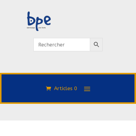
Articles 0