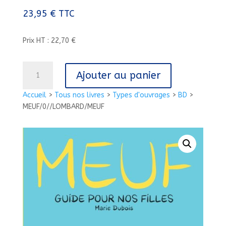
23,95
€
TTC
Prix HT : 22,70 €
quantité
Ajouter au panier
de
MEUF/0//LOMBARD/MEUF
Accueil
>
Tous nos livres
>
Types d'ouvrages
>
BD
>
MEUF/0//LOMBARD/MEUF