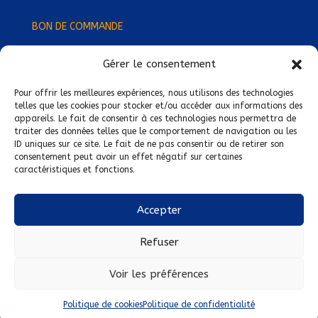
BON DE COMMANDE
Gérer le consentement
Devenez Délégué
·
e Régional
·
e !
Trouvez-nous près de chez vous !
Pour offrir les meilleures expériences, nous utilisons des technologies
telles que les cookies pour stocker et/ou accéder aux informations des
appareils. Le fait de consentir à ces technologies nous permettra de
Mentions légales
traiter des données telles que le comportement de navigation ou les
ID uniques sur ce site. Le fait de ne pas consentir ou de retirer son
Conditions générales de vente
consentement peut avoir un effet négatif sur certaines
caractéristiques et fonctions.
Politique de confidentialité
Politique de cookies
Accepter
Nous suivre sur :
Refuser
Voir les préférences
Politique de cookies
Politique de confidentialité