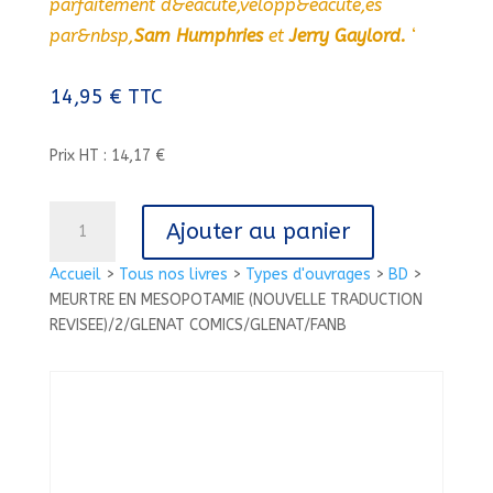
parfaitement d&eacute,velopp&eacute,es
par&nbsp,
Sam Humphries
et
Jerry Gaylord.
‘
14,95
€
TTC
Prix HT : 14,17 €
quantité
Ajouter au panier
de
MEURTRE
Accueil
>
Tous nos livres
>
Types d'ouvrages
>
BD
>
EN
MEURTRE EN MESOPOTAMIE (NOUVELLE TRADUCTION
MESOPOTAMIE
REVISEE)/2/GLENAT COMICS/GLENAT/FANB
(NOUVELLE
TRADUCTION
REVISEE)/2/GLENAT
COMICS/GLENAT/FANB