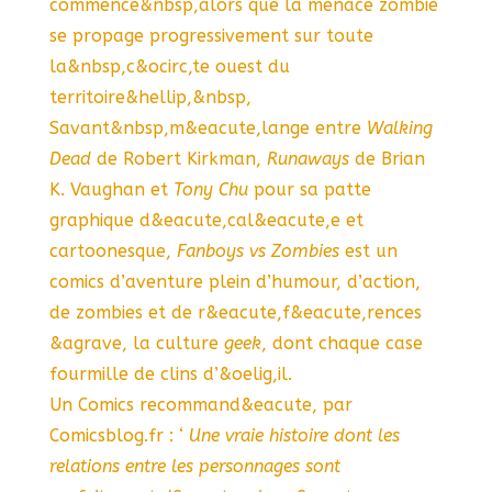
commence&nbsp,alors que la menace zombie
se propage progressivement sur toute
la&nbsp,c&ocirc,te ouest du
territoire&hellip,&nbsp,
Savant&nbsp,m&eacute,lange entre
Walking
Dead
de Robert Kirkman,
Runaways
de Brian
K. Vaughan et
Tony Chu
pour sa patte
graphique d&eacute,cal&eacute,e et
cartoonesque,
Fanboys vs Zombies
est un
comics d’aventure plein d’humour, d’action,
de zombies et de r&eacute,f&eacute,rences
&agrave, la culture
geek
, dont chaque case
fourmille de clins d’&oelig,il.
Un Comics recommand&eacute, par
Comicsblog.fr : ‘
Une vraie histoire dont les
relations entre les personnages sont