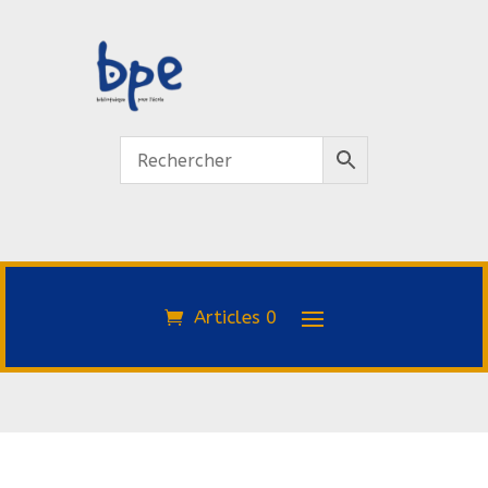
Articles 0