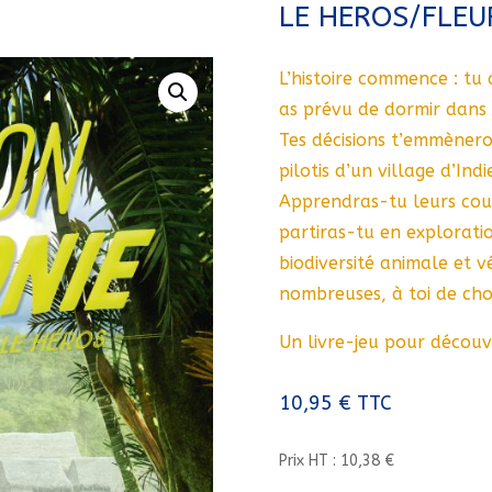
LE HEROS/FLEU
L’histoire commence : tu 
as prévu de dormir dans 
Tes décisions t’emmènero
pilotis d’un village d’In
Apprendras-tu leurs cout
partiras-tu en exploratio
biodiversité animale et vé
nombreuses, à toi de choi
Un livre-jeu pour découvr
10,95
€
TTC
Prix HT : 10,38 €