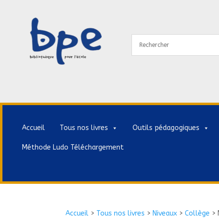
Accueil
Tous nos livres
Outils pédagogiques
Méthode Ludo Téléchargement
Accueil
>
Tous nos livres
>
Niveaux
>
Collège
>