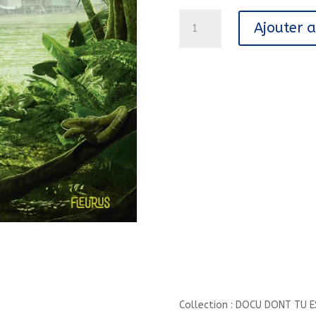
quantité
Ajouter 
de
MISSION
AMAZONIE//DOCU
DONT
TU
ES
LE
HEROS/FLEURUS/
Collection : DOCU DONT TU E