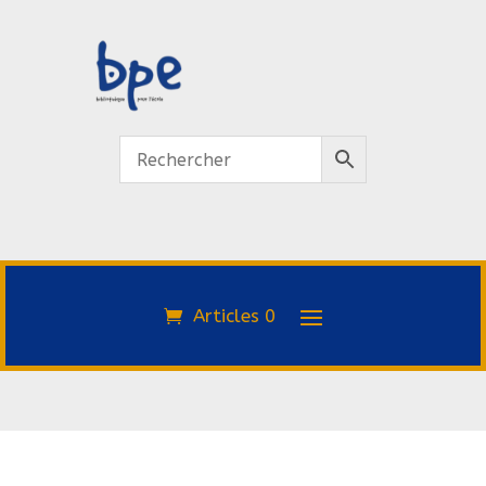
Articles 0