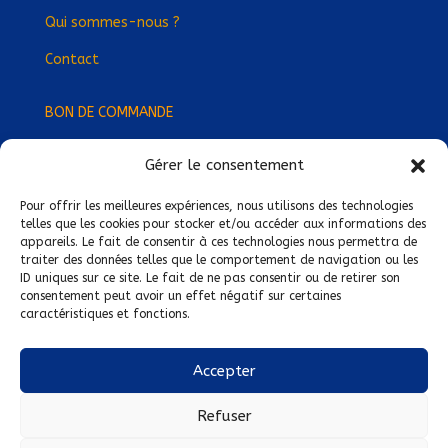
Qui sommes-nous ?
Contact
BON DE COMMANDE
Gérer le consentement
Devenez Délégué
·
e Régional
·
e !
Trouvez-nous près de chez vous !
Pour offrir les meilleures expériences, nous utilisons des technologies
telles que les cookies pour stocker et/ou accéder aux informations des
appareils. Le fait de consentir à ces technologies nous permettra de
Mentions légales
traiter des données telles que le comportement de navigation ou les
ID uniques sur ce site. Le fait de ne pas consentir ou de retirer son
Conditions générales de vente
consentement peut avoir un effet négatif sur certaines
caractéristiques et fonctions.
Politique de confidentialité
Politique de cookies
Accepter
Nous suivre sur :
Refuser