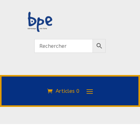
Articles 0