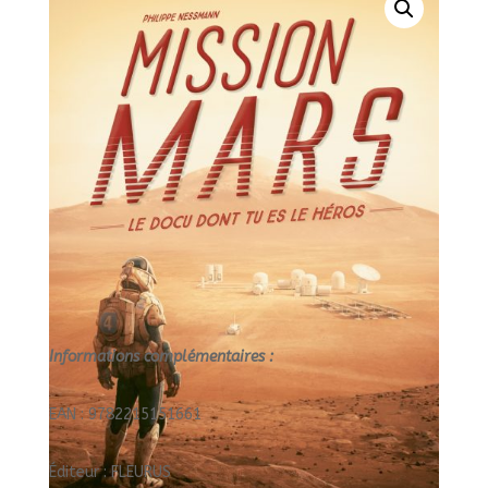
LE
HEROS/FLEURUS/
Informations complémentaires :
EAN : 9782215151661
Éditeur : FLEURUS