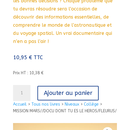
les bonnes décisions ? Chaque problème que
tu devras résoudre sera l’occasion de
découvrir des informations essentielles, de
comprendre le monde de l’astronautique et
du voyage spatial. Un vrai documentaire qui
n’en a pas l’air !
10,95
€
TTC
Prix HT : 10,38 €
quantité
Ajouter au panier
de
MISSION
Accueil
>
Tous nos livres
>
Niveaux
>
Collège
>
MARS//DOCU
MISSION MARS//DOCU DONT TU ES LE HEROS/FLEURUS/
DONT
TU
ES