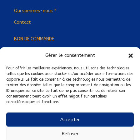
Qui sommes-nous ?
Contact
BON DE COMMANDE
Gérer le consentement
Devenez Délégué
·
e Régional
·
e !
Trouvez-nous près de chez vous !
Pour offrir les meilleures expériences, nous utilisons des technologies
telles que les cookies pour stocker et/ou accéder aux informations des
appareils. Le fait de consentir à ces technologies nous permettra de
Mentions légales
traiter des données telles que le comportement de navigation ou les
ID uniques sur ce site. Le fait de ne pas consentir ou de retirer son
Conditions générales de vente
consentement peut avoir un effet négatif sur certaines
caractéristiques et fonctions.
Politique de confidentialité
Politique de cookies
Accepter
Nous suivre sur :
Refuser