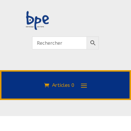
Articles 0