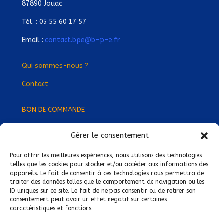
87890 Jouac
Tél. : 05 55 60 17 57
Email :
contact.bpe@b-p-e.fr
Qui sommes-nous ?
Contact
BON DE COMMANDE
Gérer le consentement
Devenez Délégué
·
e Régional
·
e !
Trouvez-nous près de chez vous !
Pour offrir les meilleures expériences, nous utilisons des technologies
telles que les cookies pour stocker et/ou accéder aux informations des
appareils. Le fait de consentir à ces technologies nous permettra de
Mentions légales
traiter des données telles que le comportement de navigation ou les
ID uniques sur ce site. Le fait de ne pas consentir ou de retirer son
Conditions générales de vente
consentement peut avoir un effet négatif sur certaines
caractéristiques et fonctions.
Politique de confidentialité