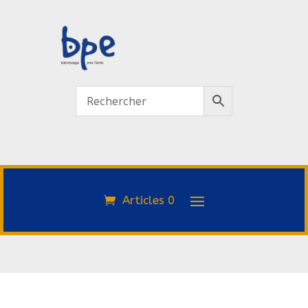
Articles 0