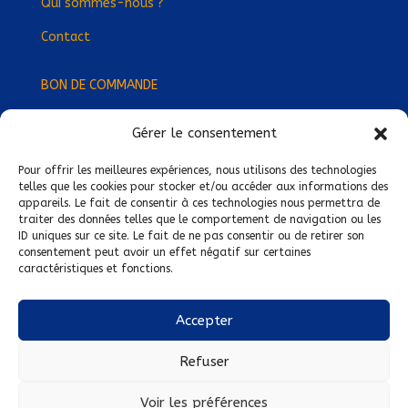
Qui sommes-nous ?
Contact
BON DE COMMANDE
Gérer le consentement
Devenez Délégué
·
e Régional
·
e !
Trouvez-nous près de chez vous !
Pour offrir les meilleures expériences, nous utilisons des technologies
telles que les cookies pour stocker et/ou accéder aux informations des
appareils. Le fait de consentir à ces technologies nous permettra de
Mentions légales
traiter des données telles que le comportement de navigation ou les
ID uniques sur ce site. Le fait de ne pas consentir ou de retirer son
Conditions générales de vente
consentement peut avoir un effet négatif sur certaines
caractéristiques et fonctions.
Politique de confidentialité
Politique de cookies
Accepter
Nous suivre sur :
Refuser
Voir les préférences