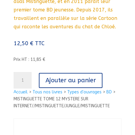
alias Mistinguette, et en 2011 paraît leur
premier tome BD jeunesse. Depuis 2017, ils
travaillent en parallèle sur la série Cartoon
qui raconte les aventures du chat de Chloé.
12,50
€
TTC
Prix HT : 11,85 €
quantité
Ajouter au panier
de
MISTINGUETTE
Accueil
>
Tous nos livres
>
Types d'ouvrages
>
BD
>
TOME
MISTINGUETTE TOME 12 MYSTERE SUR
12
INTERNET//MISTINGUETTE/JUNGLE/MISTINGUETTE
MYSTERE
SUR
INTERNET//MISTINGUETTE/JUNGLE/MISTINGUETTE