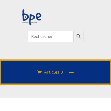
Articles 0