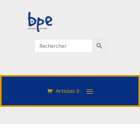
Articles 0