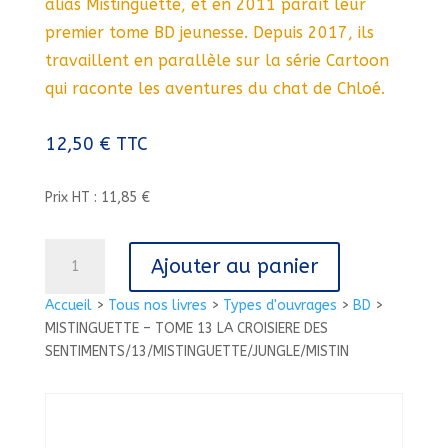
alias Mistinguette, et en 2011 paraît leur
premier tome BD jeunesse. Depuis 2017, ils
travaillent en parallèle sur la série Cartoon
qui raconte les aventures du chat de Chloé.
12,50
€
TTC
Prix HT : 11,85 €
quantité
Ajouter au panier
de
MISTINGUETTE
Accueil
>
Tous nos livres
>
Types d'ouvrages
>
BD
>
-
MISTINGUETTE – TOME 13 LA CROISIERE DES
TOME
SENTIMENTS/13/MISTINGUETTE/JUNGLE/MISTIN
13
LA
CROISIERE
DES