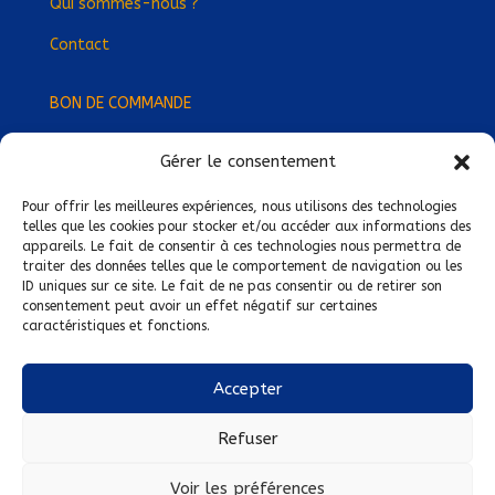
Qui sommes-nous ?
Contact
BON DE COMMANDE
Gérer le consentement
Devenez Délégué
·
e Régional
·
e !
Trouvez-nous près de chez vous !
Pour offrir les meilleures expériences, nous utilisons des technologies
telles que les cookies pour stocker et/ou accéder aux informations des
appareils. Le fait de consentir à ces technologies nous permettra de
Mentions légales
traiter des données telles que le comportement de navigation ou les
ID uniques sur ce site. Le fait de ne pas consentir ou de retirer son
Conditions générales de vente
consentement peut avoir un effet négatif sur certaines
caractéristiques et fonctions.
Politique de confidentialité
Politique de cookies
Accepter
Nous suivre sur :
Refuser
Voir les préférences