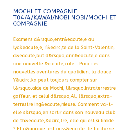
MOCHI ET COMPAGNIE
T04/4/KAWAI/NOBI NOBI/MOCHI ET
COMPAGNIE
Examens d&rsquo,entr&eacute,e au
lyc&eacute,e, f&ecirc,te de la Saint-Valentin,
d&eacute,but d&rsquo,ann&eacute,e dans
une nouvelle &eacute,cole… Pour ces
nouvelles aventures du quotidien, la douce
Y&ucirc,ka peut toujours compter sur
l&rsquo,aide de Mochi, l&rsquo,intraterrestre
gaffeur, et celui d&rsquo,Al, l&rsquo,extra-
terrestre ing&eacute,nieuse. Comment va-t-
elle s&rsquo,en sortir dans son nouveau club
de th&eacute,&acirc,tre, elle qui est si timide
? Et o&ugrave, est pass&eacute, le taciturne