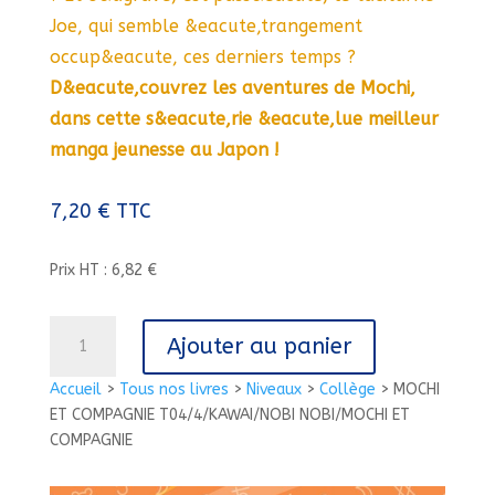
Joe, qui semble &eacute,trangement
occup&eacute, ces derniers temps ?
D&eacute,couvrez les aventures de Mochi,
dans cette s&eacute,rie &eacute,lue meilleur
manga jeunesse au Japon !
7,20
€
TTC
Prix HT : 6,82 €
quantité
Ajouter au panier
de
MOCHI
Accueil
>
Tous nos livres
>
Niveaux
>
Collège
>
MOCHI
ET
ET COMPAGNIE T04/4/KAWAI/NOBI NOBI/MOCHI ET
COMPAGNIE
COMPAGNIE
T04/4/KAWAI/NOBI
NOBI/MOCHI