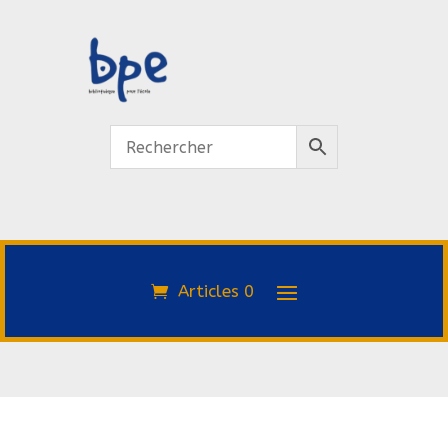
Articles 0