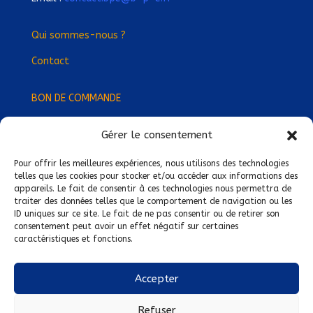
Qui sommes-nous ?
Contact
BON DE COMMANDE
Gérer le consentement
Devenez Délégué
·
e Régional
·
e !
Trouvez-nous près de chez vous !
Pour offrir les meilleures expériences, nous utilisons des technologies
telles que les cookies pour stocker et/ou accéder aux informations des
appareils. Le fait de consentir à ces technologies nous permettra de
Mentions légales
traiter des données telles que le comportement de navigation ou les
ID uniques sur ce site. Le fait de ne pas consentir ou de retirer son
Conditions générales de vente
consentement peut avoir un effet négatif sur certaines
caractéristiques et fonctions.
Politique de confidentialité
Politique de cookies
Accepter
Nous suivre sur :
Refuser