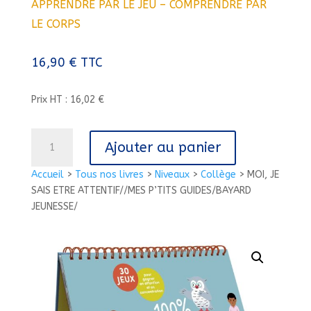
APPRENDRE PAR LE JEU – COMPRENDRE PAR
LE CORPS
16,90
€
TTC
Prix HT : 16,02 €
quantité
Ajouter au panier
de
MOI,
Accueil
>
Tous nos livres
>
Niveaux
>
Collège
>
MOI, JE
JE
SAIS ETRE ATTENTIF//MES P’TITS GUIDES/BAYARD
SAIS
JEUNESSE/
ETRE
ATTENTIF//MES
P'TITS
GUIDES/BAYARD
JEUNESSE/