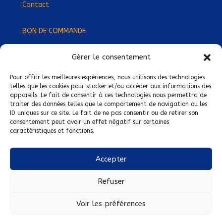
Contact
BON DE COMMANDE
Gérer le consentement
Devenez Délégué
·
e Régional
·
e !
Trouvez-nous près de chez vous !
Pour offrir les meilleures expériences, nous utilisons des technologies
telles que les cookies pour stocker et/ou accéder aux informations des
appareils. Le fait de consentir à ces technologies nous permettra de
Mentions légales
traiter des données telles que le comportement de navigation ou les
ID uniques sur ce site. Le fait de ne pas consentir ou de retirer son
Conditions générales de vente
consentement peut avoir un effet négatif sur certaines
caractéristiques et fonctions.
Politique de confidentialité
Politique de cookies
Accepter
Nous suivre sur :
Refuser
Voir les préférences