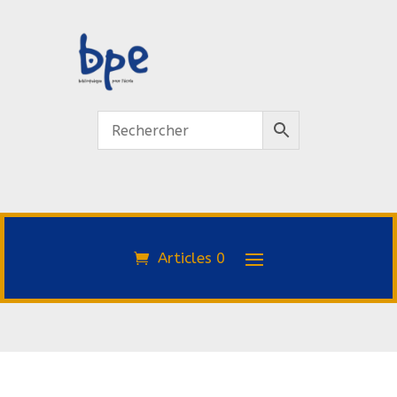
Articles 0