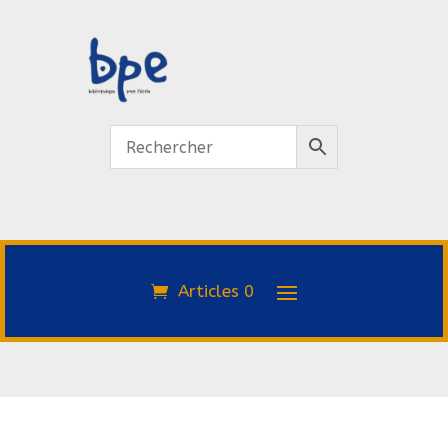
Articles 0