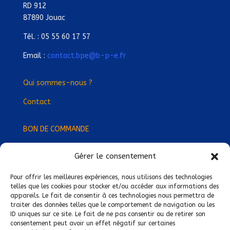
RD 912
87890 Jouac
Tél. : 05 55 60 17 57
Email :
contact.bpe@b-p-e.fr
Qui sommes-nous ?
Contact
BON DE COMMANDE
Gérer le consentement
Devenez Délégué
·
e Régional
·
e !
Trouvez-nous près de chez vous !
Pour offrir les meilleures expériences, nous utilisons des technologies
telles que les cookies pour stocker et/ou accéder aux informations des
appareils. Le fait de consentir à ces technologies nous permettra de
Mentions légales
traiter des données telles que le comportement de navigation ou les
ID uniques sur ce site. Le fait de ne pas consentir ou de retirer son
Conditions générales de vente
consentement peut avoir un effet négatif sur certaines