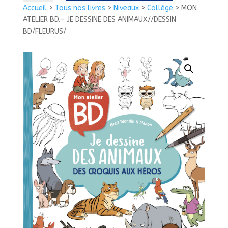
MON
Accueil
>
Tous nos livres
>
Niveaux
>
Collège
>
MON
ATELIER
ATELIER BD.- JE DESSINE DES ANIMAUX//DESSIN
BD.-
BD/FLEURUS/
JE
DESSINE
DES
ANIMAUX//DESSIN
BD/FLEURUS/