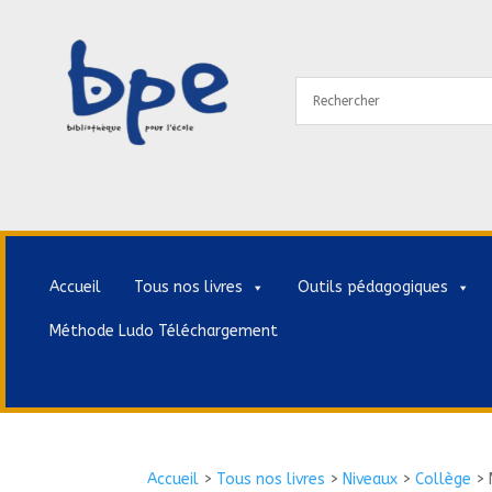
Accueil
Tous nos livres
Outils pédagogiques
Méthode Ludo Téléchargement
Accueil
>
Tous nos livres
>
Niveaux
>
Collège
>