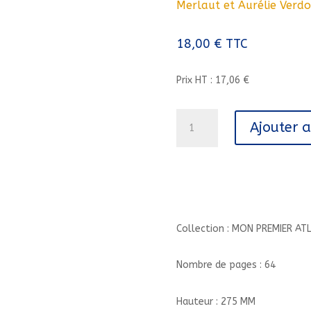
Merlaut et Aurélie Verdo
18,00
€
TTC
Prix HT : 17,06 €
quantité
Ajouter 
de
MON
ATLAS
DE
LA
BIODIVERSITE//MON
PREMIER
Collection : MON PREMIER AT
ATLAS/MILAN/
Nombre de pages : 64
Hauteur : 275 MM