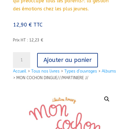
qui préoccupe tous les parents?: la gestion
des émotions chez les plus jeunes.
12,90
€
TTC
Prix HT : 12,23 €
quantité
Ajouter au panier
de
MON
Accueil
>
Tous nos livres
>
Types d'ouvrages
>
Albums
COCHON
>
MON COCHON DINGUE///MARTINIERE J/
DINGUE///MARTINIERE
J/