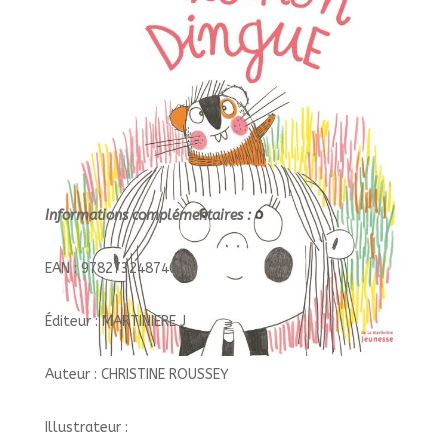
Informations complémentaires :
EAN : 9782732487403
Éditeur : MARTINIERE J
Auteur : CHRISTINE ROUSSEY
Illustrateur :