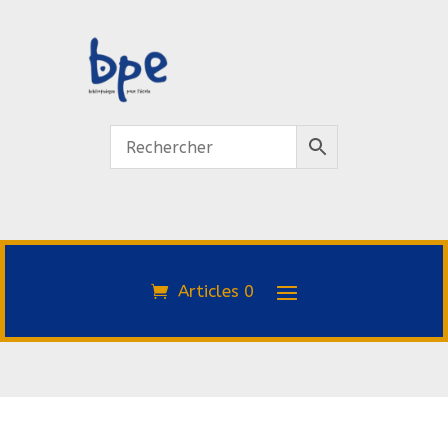
Articles 0